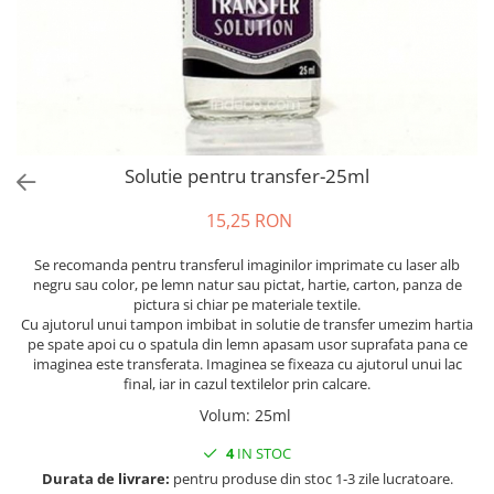
Figurine din spuma
Pixuri simple
Ceaiuri Pliculete
Fetru si Lana
Decor email
Dantela
Plante artificiale
Pixuri gel, Rollere
Ceaiuri Premium
Grunduri
Figurine din fetru
Fetru A4 60%-40%
Primavara
Pixuri metalice
Cafele, Dulciuri
Lazura, bait
Figurine din lemn
Fetru Metraj 60%-40%
Linere, Stilouri
Unelte
Media Ink
Margele
Alte accesorii
Fetru 100%
Mine, Rezerve
Sticla si portelan
Modelare, turnare
Articole creative
Manere, cozi
Fetru THERMO 90%-10%
Creioane, Ascutitoare
Textile
Ochisori mobili
Figurine
Maturi, Farase
Lana pieptanata
Solutie pentru transfer-25ml
Creioane mecanice
Textile si piele
Pom-pom
Figurine din fetru
Perii, pamatufuri
Diverse Lana
Creioane color, Carioci
Lacuri si solutii
Sabloane
Figurine din lemn
Spalare geamuri
Accesorii pt lana
15,25 RON
Lineare, Compasuri
Sarma plusata
Oua din polistiren
Suport mop
Fetru sintetic
Pasta ceara
Se recomanda pentru transferul imaginilor imprimate cu laser alb
Radiere, Corectura
Scoici
Solutii
Confectionare ceasuri
3D
negru sau color, pe lemn natur sau pictat, hartie, carton, panza de
Markere Permanente, CD
Alte accesorii
Adezivi
pictura si chiar pe materiale textile.
Geamuri, Mobilier
Accesorii ceasuri
Markere Tabla, Flipchart
Cu ajutorul unui tampon imbibat in solutie de transfer umezim hartia
Aurire, antichizare
Plante uscate
Bucatarii
Mecanisme
pe spate apoi cu o spatula din lemn apasam usor suprafata pana ce
Markere Speciale
Diverse
Magneti
Dezinfectanti
Textil
imaginea este transferata. Imaginea se fixeaza cu ajutorul unui lac
Markere Evidentiatoare
final, iar in cazul textilelor prin calcare.
Dizolvanti
Sfoara, Panza
Lavoare
Ata si Fire
Organizare
Volum
:
25ml
Gel lucios
Adezivi
Maini
Sfoara, Franghie
Aparate de birou
Lacuri finisaj
Ambalare
Pardoseli
4
IN STOC
Sacose
Accesorii de birou
Lacuri speciale
Globuri din plastic
Echipamente
Durata de livrare:
pentru produse din stoc 1-3 zile lucratoare.
Diverse