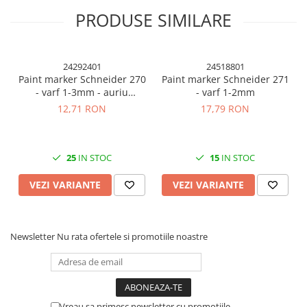
Cuttere, Foarfeci
PRODUSE SIMILARE
Ambalare
Stampile
24292401
24518801
Paint marker Schneider 270
Paint marker Schneider 271
- varf 1-3mm - auriu
- varf 1-2mm
argintiu si diverse culori
12,71 RON
17,79 RON
25
IN STOC
15
IN STOC
VEZI VARIANTE
VEZI VARIANTE
Newsletter
Nu rata ofertele si promotiile noastre
Vreau sa primesc newsletter cu promotiile