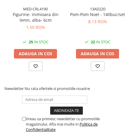
Cuttere, Foarfeci
MED-CRL4190
13AD220
Ambalare
Figurine- inimioara din
Pom-Pom Noel - 140buc/set
Stampile
lemn, alba- 6cm
8,13 RON
1,50 RON
25
IN STOC
22
IN STOC
ADAUGA IN COS
ADAUGA IN COS
Newsletter
Nu rata ofertele si promotiile noastre
Vreau sa primesc newsletter cu promotiile
magazinului. Afla mai multe in
Politica de
Confidentialitate