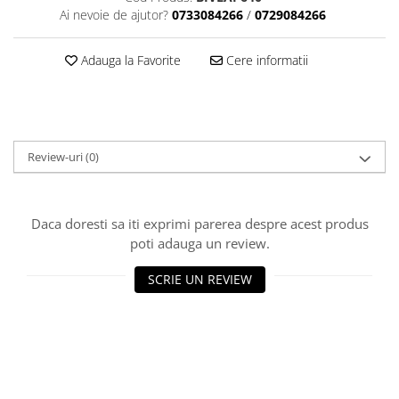
Cuttere, Foarfeci
Ai nevoie de ajutor?
0733084266
/
0729084266
Ambalare
Stampile
Adauga la Favorite
Cere informatii
Review-uri
(0)
Daca doresti sa iti exprimi parerea despre acest produs
poti adauga un review.
SCRIE UN REVIEW