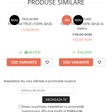
PRODUSE SIMILARE
TRVLAP499
TRVMET499
NOU
-8%
NOU
Fetru A4 TRUE (100% lână)
Fetru TRUE (100% lână) la
metru
15,00 RON
178,00 RON
163,00 RON
28
IN STOC
1
IN STOC
VEZI VARIANTE
VEZI VARIANTE
Newsletter
Nu rata ofertele si promotiile noastre
Vreau sa primesc newsletter cu promotiile
magazinului. Afla mai multe in
Politica de