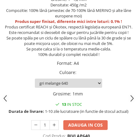
Accesorii indosariat
Pasta de crapare
Aparate, unelte
Densitate: 450g /m2
Uscatoare
Sticla
Accesorii panouri, table
Pudra cu efect de catifea
Compozitie: 100% lână (amestec de 70-100% lână MERINO și alte lâne
Cuttere, foarfeci
Carucioare
Ceramica
europene moi)
Baterii, Acumlatori
Pudra minerala
Lipit
Dozatoare
Produs super finisat, diferente mici intre loturi: 0.1% !
Modelaj
Buretiere
Transfer
Produs certificat REACH și Ökotex, respectă legislația europeană EN71.
Modelaj, pictat
Este recomandat si deosebit de sigur pentru jucăriile pentru copii !
Polistiren
Caiet mecanic, Clipboard
Scoala & Arta
Perforatoare
Se poate spăla pe un ciclu de spălare cu lână până la 30 de grade și se
Ecusoane
Coronite
Acuarele
Quilling
poate micșora ușor, de obicei nu mai mult de 5%.
Se poate calca si la o temperatura medie-calda.
Mape, Folii plastice
Speciale
Stampile
100% durabil și complet reciclabil !
Panouri, Table
Format
:
A4
Prezentare
Culoare
:
Suporturi birou
Arhivare
Bibliorafturi, Alonje
Grosime
:
1mm
Ace, Agrafe, Pioneze
13
IN STOC
Capsatoare, Decapsatoare
Durata de livrare:
1-10 zile lucratoare (in functie de stocul actual)
Capse pt capsatoare
Perforatoare
ADAUGA IN COS
Adezivi, Benzi adezive
Cod Produs:
BIVLAP640