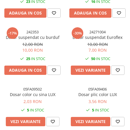
23
IN STOC
16
IN STOC
ADAUGA IN COS
ADAUGA IN COS
242353
24271004
-17%
-30%
Dosar suspendat cu burduf
Dosar suspendat Euroflex
12,00 RON
10,00 RON
10,00 RON
7,00 RON
25
IN STOC
50
IN STOC
ADAUGA IN COS
VEZI VARIANTE
05FA09502
05FA09406
Dosar color cu sina LUX
Dosar plic color LUX
2,03 RON
3,56 RON
5
IN STOC
5
IN STOC
VEZI VARIANTE
VEZI VARIANTE