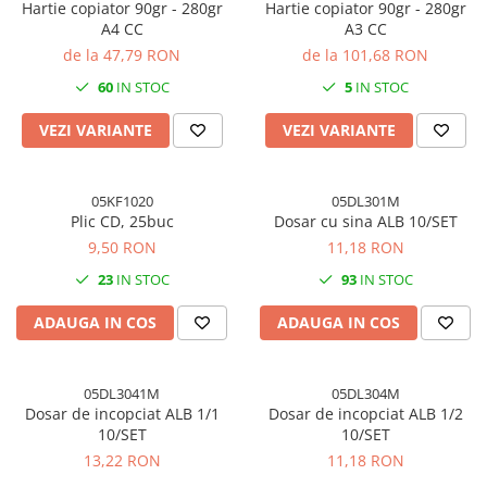
Hartie copiator 90gr - 280gr
Hartie copiator 90gr - 280gr
A4 CC
A3 CC
de la 47,79 RON
de la 101,68 RON
60
IN STOC
5
IN STOC
VEZI VARIANTE
VEZI VARIANTE
05KF1020
05DL301M
Plic CD, 25buc
Dosar cu sina ALB 10/SET
9,50 RON
11,18 RON
23
IN STOC
93
IN STOC
ADAUGA IN COS
ADAUGA IN COS
05DL3041M
05DL304M
Dosar de incopciat ALB 1/1
Dosar de incopciat ALB 1/2
10/SET
10/SET
13,22 RON
11,18 RON