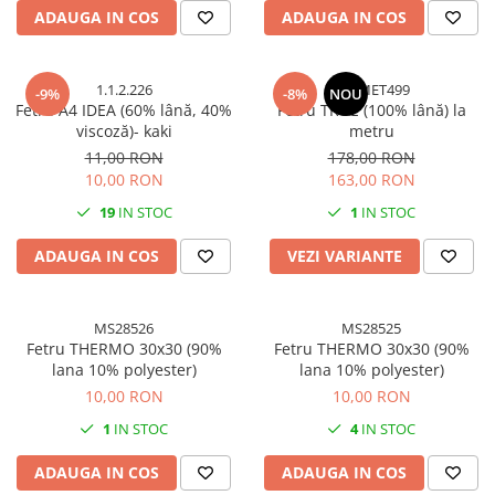
Accesorii indosariat
Pasta de crapare
Aparate, unelte
ADAUGA IN COS
ADAUGA IN COS
Uscatoare
Sticla
Accesorii panouri, table
Pudra cu efect de catifea
Cuttere, foarfeci
Carucioare
Ceramica
Baterii, Acumlatori
Pudra minerala
Lipit
Dozatoare
Modelaj
1.1.2.226
TRVMET499
Buretiere
Transfer
-9%
-8%
NOU
Modelaj, pictat
Fetru A4 IDEA (60% lână, 40%
Fetru TRUE (100% lână) la
Polistiren
Caiet mecanic, Clipboard
Scoala & Arta
Perforatoare
viscoză)- kaki
metru
Ecusoane
Coronite
Acuarele
Quilling
11,00 RON
178,00 RON
10,00 RON
163,00 RON
Mape, Folii plastice
Speciale
Stampile
Panouri, Table
19
IN STOC
1
IN STOC
Prezentare
ADAUGA IN COS
VEZI VARIANTE
Suporturi birou
Arhivare
MS28526
MS28525
Bibliorafturi, Alonje
Fetru THERMO 30x30 (90%
Fetru THERMO 30x30 (90%
Ace, Agrafe, Pioneze
lana 10% polyester)
lana 10% polyester)
Capsatoare, Decapsatoare
10,00 RON
10,00 RON
Capse pt capsatoare
1
IN STOC
4
IN STOC
Perforatoare
ADAUGA IN COS
ADAUGA IN COS
Adezivi, Benzi adezive