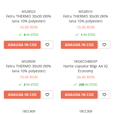
Cuttere, Foarfeci
Ambalare
MS28523
MS28510
Stampile
Fetru THERMO 30x30 (90%
Fetru THERMO 30x30 (90%
lana 10% polyester)
lana 10% polyester)
10,00 RON
10,00 RON
4
IN STOC
1
IN STOC
ADAUGA IN COS
ADAUGA IN COS
MS28509
18IQECO480/EP
Fetru THERMO 30x30 (90%
Hartie copiator 80gr A4 IQ
lana 10% polyester)
Economy
10,00 RON
24,40 RON
3
IN STOC
230
IN STOC
ADAUGA IN COS
ADAUGA IN COS
18CC409
18CC309