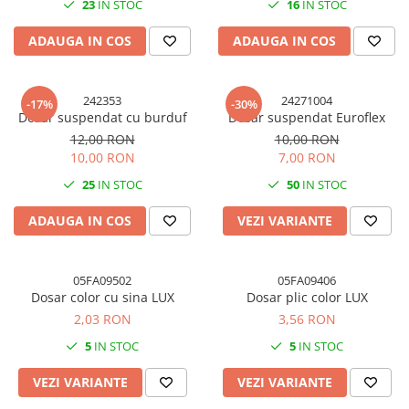
23
IN STOC
16
IN STOC
ADAUGA IN COS
ADAUGA IN COS
242353
24271004
-17%
-30%
Dosar suspendat cu burduf
Dosar suspendat Euroflex
12,00 RON
10,00 RON
10,00 RON
7,00 RON
25
IN STOC
50
IN STOC
ADAUGA IN COS
VEZI VARIANTE
05FA09502
05FA09406
Dosar color cu sina LUX
Dosar plic color LUX
2,03 RON
3,56 RON
5
IN STOC
5
IN STOC
VEZI VARIANTE
VEZI VARIANTE