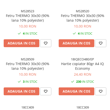
Cuttere, Foarfeci
Ambalare
MS28523
MS28520
Stampile
Fetru THERMO 30x30 (90%
Fetru THERMO 30x30 (90%
lana 10% polyester)
lana 10% polyester)
10,00 RON
10,00 RON
4
IN STOC
4
IN STOC
ADAUGA IN COS
ADAUGA IN COS
MS28509
18IQECO480/EP
Fetru THERMO 30x30 (90%
Hartie copiator 80gr A4 IQ
lana 10% polyester)
Economy
10,00 RON
24,40 RON
3
IN STOC
230
IN STOC
ADAUGA IN COS
ADAUGA IN COS
18CC409
18CC309