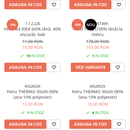
Accesorii indosariat
Pasta de crapare
Aparate, unelte
ADAUGA IN COS
ADAUGA IN COS
Uscatoare
Sticla
Accesorii panouri, table
Pudra cu efect de catifea
Cuttere, foarfeci
Carucioare
Ceramica
Baterii, Acumlatori
Pudra minerala
Lipit
Dozatoare
Modelaj
1.1.2.226
TRVMET499
Buretiere
Transfer
-9%
-8%
NOU
Modelaj, pictat
Fetru A4 IDEA (60% lână, 40%
Fetru TRUE (100% lână) la
Polistiren
Caiet mecanic, Clipboard
Scoala & Arta
Perforatoare
viscoză)- kaki
metru
Ecusoane
Coronite
Acuarele
Quilling
11,00 RON
178,00 RON
10,00 RON
163,00 RON
Mape, Folii plastice
Speciale
Stampile
Panouri, Table
19
IN STOC
1
IN STOC
Prezentare
ADAUGA IN COS
VEZI VARIANTE
Suporturi birou
Arhivare
MS28526
MS28525
Bibliorafturi, Alonje
Fetru THERMO 30x30 (90%
Fetru THERMO 30x30 (90%
Ace, Agrafe, Pioneze
lana 10% polyester)
lana 10% polyester)
Capsatoare, Decapsatoare
10,00 RON
10,00 RON
Capse pt capsatoare
1
IN STOC
4
IN STOC
Perforatoare
ADAUGA IN COS
ADAUGA IN COS
Adezivi, Benzi adezive