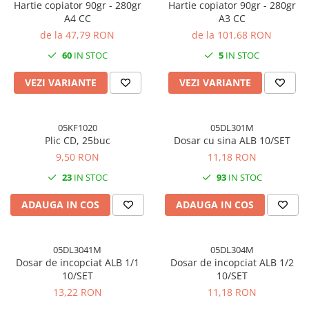
Hartie copiator 90gr - 280gr
Hartie copiator 90gr - 280gr
A4 CC
A3 CC
de la 47,79 RON
de la 101,68 RON
60
IN STOC
5
IN STOC
VEZI VARIANTE
VEZI VARIANTE
05KF1020
05DL301M
Plic CD, 25buc
Dosar cu sina ALB 10/SET
9,50 RON
11,18 RON
23
IN STOC
93
IN STOC
ADAUGA IN COS
ADAUGA IN COS
05DL3041M
05DL304M
Dosar de incopciat ALB 1/1
Dosar de incopciat ALB 1/2
10/SET
10/SET
13,22 RON
11,18 RON