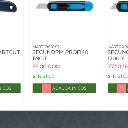
MART119001.02
MART12000
ARTCUT
SECUNORM PROFI40
SECUN
119001
120001
85,00 RON
77,50 
5
IN STOC
5
IN STO
N COS
ADAUGA IN COS