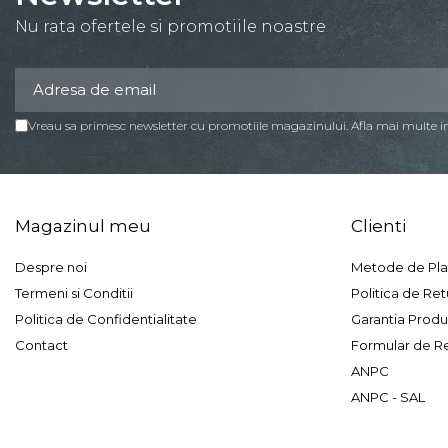
Nu rata ofertele si promotiile noastre
Vreau sa primesc newsletter cu promotiile magazinului. Afla mai multe 
Magazinul meu
Clienti
Despre noi
Metode de Pla
Termeni si Conditii
Politica de Ret
Politica de Confidentialitate
Garantia Produ
Contact
Formular de R
ANPC
ANPC - SAL