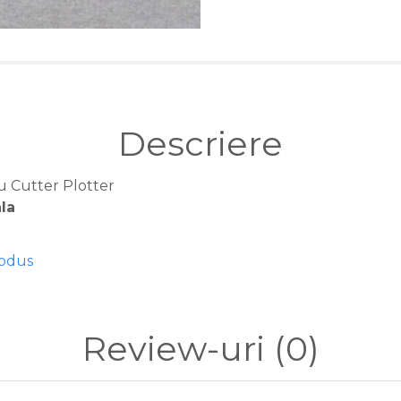
Descriere
u Cutter Plotter
ala
rodus
Review-uri
(0)