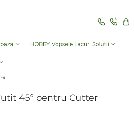
1
2
 baza
HOBBY: Vopsele Lacuri Solutii
r-e
utit 45° pentru Cutter