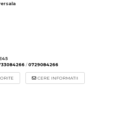
versala
FE45
733084266
/
0729084266
ORITE
CERE INFORMATII