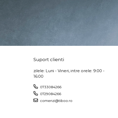
Suport clienti
zilele: Luni - Vineri, intre orele: 9:00 -
16:00
0733084266
0729084266
comenzi@tiboo.ro