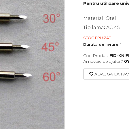
Pentru utilizare uni
Material
:
Otel
Tip lama
:
AC 45
STOC EPUIZAT
Durata de livrare:
1
Cod Produs:
FID-KNI
Ai nevoie de ajutor?
0
ADAUGA LA FAV