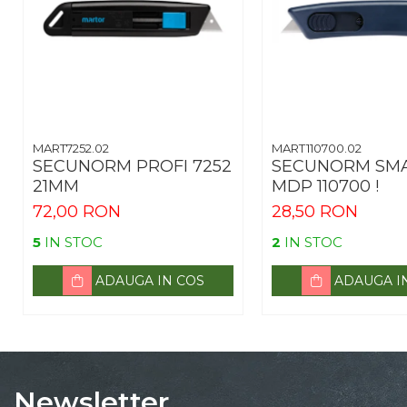
MART7252.02
MART110700.02
SECUNORM PROFI 7252
SECUNORM SM
21MM
MDP 110700 !
72,00 RON
28,50 RON
5
IN STOC
2
IN STOC
ADAUGA IN COS
ADAUGA I
Newsletter