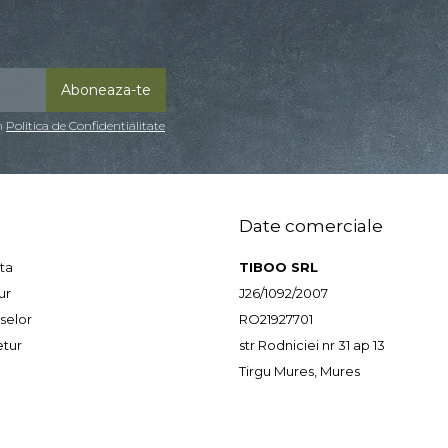
in
Politica de Confidentialitate
Date comerciale
ta
TIBOO SRL
ur
J26/1092/2007
selor
RO21927701
etur
str Rodniciei nr 31 ap 13
Tirgu Mures, Mures