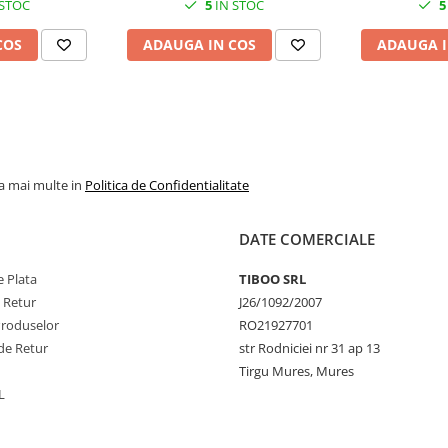
 STOC
5
IN STOC
5
COS
ADAUGA IN COS
ADAUGA I
la mai multe in
Politica de Confidentialitate
DATE COMERCIALE
 Plata
TIBOO SRL
e Retur
J26/1092/2007
Produselor
RO21927701
de Retur
str Rodniciei nr 31 ap 13
Tirgu Mures, Mures
L