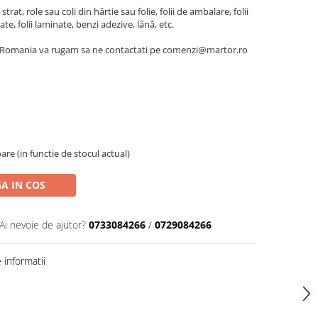
trat, role sau coli din hârtie sau folie, folii de ambalare, folii
rate, folii laminate, benzi adezive, lână, etc.
n Romania va rugam sa ne contactati pe comenzi@martor.ro
oare (in functie de stocul actual)
A IN COS
Ai nevoie de ajutor?
0733084266
/
0729084266
informatii