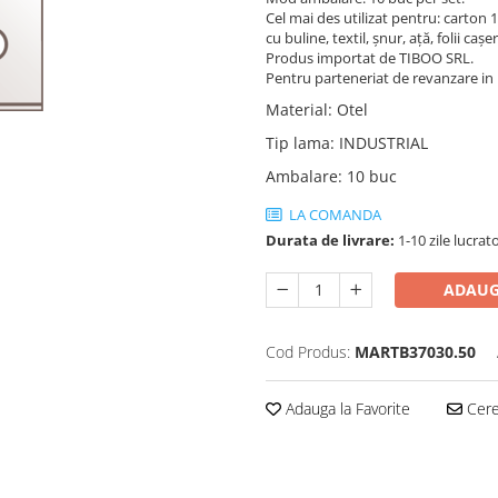
Cel mai des utilizat pentru: carton 1 s
cu buline, textil, șnur, ață, folii cașe
Produs importat de TIBOO SRL.
Pentru parteneriat de revanzare i
Material
:
Otel
Tip lama
:
INDUSTRIAL
Ambalare
:
10 buc
LA COMANDA
Durata de livrare:
1-10 zile lucrat
ADAUG
Cod Produs:
MARTB37030.50
Adauga la Favorite
Cere 