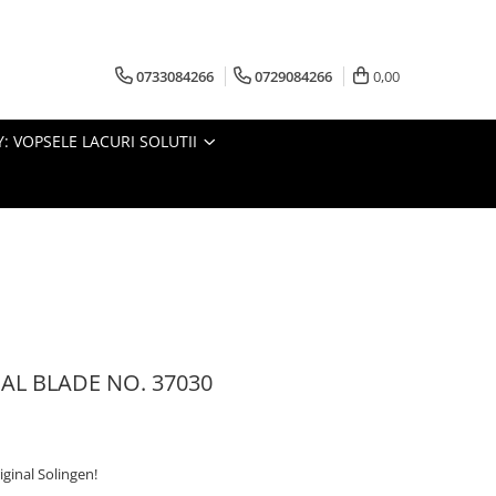
0733084266
0729084266
0,00
: VOPSELE LACURI SOLUTII
IAL BLADE NO. 37030
iginal Solingen!