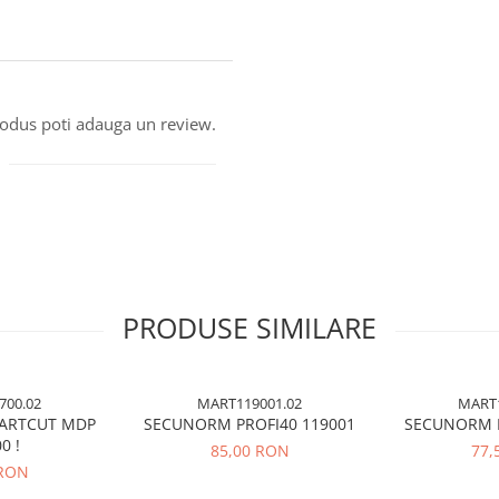
produs poti adauga un review.
PRODUSE SIMILARE
700.02
MART119001.02
MART1
ARTCUT MDP
SECUNORM PROFI40 119001
SECUNORM P
0 !
85,00 RON
77,
 RON