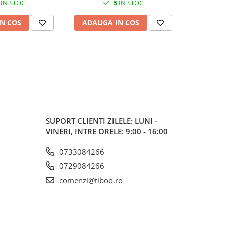
IN STOC
5
IN STOC
N COS
ADAUGA IN COS
ADAUG
SUPORT CLIENTI
ZILELE: LUNI -
VINERI, INTRE ORELE: 9:00 - 16:00
0733084266
0729084266
comenzi@tiboo.ro