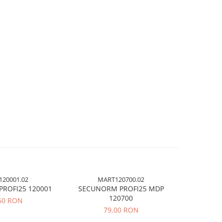
20001.02
MART120700.02
MA
ROFI25 120001
SECUNORM PROFI25 MDP
SE
120700
50 RON
79,00 RON