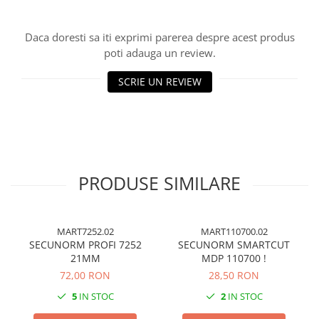
Cuttere, Foarfeci
Ambalare
Daca doresti sa iti exprimi parerea despre acest produs
Stampile
poti adauga un review.
SCRIE UN REVIEW
PRODUSE SIMILARE
MART7252.02
MART110700.02
SECUNORM PROFI 7252
SECUNORM SMARTCUT
21MM
MDP 110700 !
72,00 RON
28,50 RON
5
IN STOC
2
IN STOC