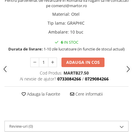
Pentru parteneriat de revanzare in Romania va rugam sa ne contactati
Accesorii indosariat
Pasta de crapare
Aparate, unelte
Uscatoare
Sticla
pe comenzi@martor.ro
Accesorii panouri, table
Pudra cu efect de catifea
Cuttere, foarfeci
Carucioare
Material
:
Otel
Ceramica
Baterii, Acumlatori
Pudra minerala
Lipit
Dozatoare
Tip lama
:
GRAPHIC
Modelaj
Buretiere
Transfer
Modelaj, pictat
Ambalare
:
10 buc
Polistiren
Caiet mecanic, Clipboard
Scoala & Arta
Perforatoare
Ecusoane
Coronite
Acuarele
Quilling
6
IN STOC
Mape, Folii plastice
Durata de livrare:
1-10 zile lucratoare (in functie de stocul actual)
Speciale
Stampile
Panouri, Table
ADAUGA IN COS
Prezentare
Suporturi birou
Cod Produs:
MARTB27.50
Ai nevoie de ajutor?
0733084266
/
0729084266
Arhivare
Bibliorafturi, Alonje
Adauga la Favorite
Cere informatii
Ace, Agrafe, Pioneze
Capsatoare, Decapsatoare
Capse pt capsatoare
Perforatoare
Review-uri
(0)
Adezivi, Benzi adezive