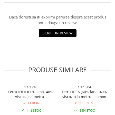
Cuttere, Foarfeci
Ambalare
Stampile
Daca doresti sa iti exprimi parerea despre acest produs
poti adauga un review.
SCRIE UN REVIEW
PRODUSE SIMILARE
1.1.1.240
1.1.1.304
Fetru IDEA (60% lana, 40%
Fetru IDEA (60% lana, 40%
viscoza) la metru -
viscoza) la metru - somon
portocaliu
82,00 RON
82,00 RON
1
IN STOC
6
IN STOC