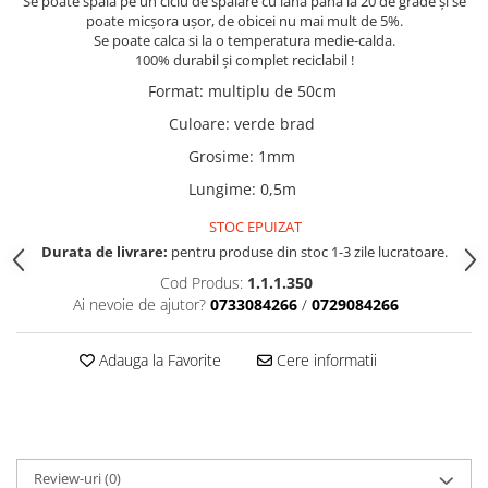
Se poate spăla pe un ciclu de spălare cu lână până la 20 de grade și se
Accesorii indosariat
Pasta de crapare
Aparate, unelte
Uscatoare
Sticla
poate micșora ușor, de obicei nu mai mult de 5%.
Accesorii panouri, table
Pudra cu efect de catifea
Se poate calca si la o temperatura medie-calda.
Cuttere, foarfeci
Carucioare
Ceramica
100% durabil și complet reciclabil !
Baterii, Acumlatori
Pudra minerala
Lipit
Dozatoare
Modelaj
Format
:
multiplu de 50cm
Buretiere
Transfer
Modelaj, pictat
Polistiren
Caiet mecanic, Clipboard
Scoala & Arta
Culoare
:
verde brad
Perforatoare
Ecusoane
Coronite
Acuarele
Quilling
Grosime
:
1mm
Mape, Folii plastice
Speciale
Stampile
Lungime
:
0,5m
Panouri, Table
STOC EPUIZAT
Prezentare
Durata de livrare:
pentru produse din stoc 1-3 zile lucratoare.
Suporturi birou
Cod Produs:
1.1.1.350
Arhivare
Ai nevoie de ajutor?
0733084266
/
0729084266
Bibliorafturi, Alonje
Ace, Agrafe, Pioneze
Adauga la Favorite
Cere informatii
Capsatoare, Decapsatoare
Capse pt capsatoare
Perforatoare
Adezivi, Benzi adezive
Review-uri
(0)