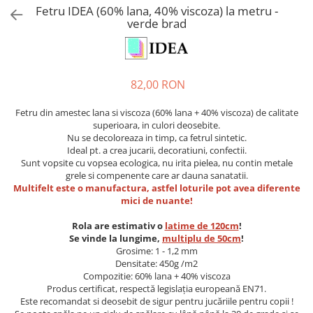
Figurine din spuma
Pixuri simple
Ceaiuri Pliculete
Fetru si Lana
Decor email
Dantela
Fetru IDEA (60% lana, 40% viscoza) la metru -
Plante artificiale
verde brad
Pixuri gel, Rollere
Ceaiuri Premium
Grunduri
Figurine din fetru
Fetru A4 60%-40%
Primavara
Pixuri metalice
Cafele, Dulciuri
Lazura, bait
Figurine din lemn
Fetru Metraj 60%-40%
Linere, Stilouri
Unelte
Media Ink
Margele
Alte accesorii
Fetru 100%
Mine, Rezerve
Sticla si portelan
Modelare, turnare
Articole creative
Manere, cozi
Fetru THERMO 90%-10%
82,00 RON
Creioane, Ascutitoare
Textile
Ochisori mobili
Figurine
Maturi, Farase
Lana pieptanata
Fetru din amestec lana si viscoza (60% lana + 40% viscoza) de calitate
Creioane mecanice
Textile si piele
Pom-pom
Figurine din fetru
Perii, pamatufuri
Diverse Lana
superioara, in culori deosebite.
Creioane color, Carioci
Lacuri si solutii
Sabloane
Figurine din lemn
Spalare geamuri
Accesorii pt lana
Nu se decoloreaza in timp, ca fetrul sintetic.
Ideal pt. a crea jucarii, decoratiuni, confectii.
Lineare, Compasuri
Sarma plusata
Oua din polistiren
Suport mop
Fetru sintetic
Pasta ceara
Sunt vopsite cu vopsea ecologica, nu irita pielea, nu contin metale
Radiere, Corectura
Scoici
Solutii
Confectionare ceasuri
3D
grele si compenente care ar dauna sanatatii.
Markere Permanente, CD
Alte accesorii
Multifelt este o manufactura, astfel loturile pot avea diferente
Adezivi
Geamuri, Mobilier
Accesorii ceasuri
mici de nuante!
Markere Tabla, Flipchart
Aurire, antichizare
Plante uscate
Bucatarii
Mecanisme
Markere Speciale
Rola are estimativ o
latime de 120cm
!
Diverse
Magneti
Dezinfectanti
Textil
Se vinde la lungime,
multiplu de 50cm
!
Markere Evidentiatoare
Dizolvanti
Sfoara, Panza
Lavoare
Grosime: 1 - 1,2 mm
Ata si Fire
Organizare
Gel lucios
Adezivi
Densitate: 450g /m2
Maini
Sfoara, Franghie
Compozitie: 60% lana + 40% viscoza
Aparate de birou
Lacuri finisaj
Ambalare
Pardoseli
Sacose
Produs certificat, respectă legislația europeană EN71.
Accesorii de birou
Lacuri speciale
Globuri din plastic
Este recomandat si deosebit de sigur pentru jucăriile pentru copii !
Echipamente
Diverse