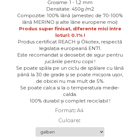
Grosime: 1 - 1,2 mm
Markere Evidentiatoare
Lavoare
Ata si Fire
Dizolvanti
Sfoara, Panza
Densitate: 450g /m2
Compozitie: 100% lână (amestec de 70-100%
Organizare
Maini
Sfoara, Franghie
Gel lucios
Adezivi
lână MERINO și alte lâne europene moi)
Aparate de birou
Pardoseli
Sacose
Lacuri finisaj
Ambalare
Produs super finisat, diferente mici intre
Echipamente
loturi: 0.1% !
Accesorii de birou
Diverse
Lacuri speciale
Globuri din plastic
Produs certificat REACH și Ökotex, respectă
Sticla
Aparate, unelte
Accesorii indosariat
Uscatoare
Pasta de crapare
legislația europeană EN71.
Ceramica
Accesorii panouri, table
Carucioare
Pudra cu efect de catifea
Cuttere, foarfeci
Este recomandat si deosebit de sigur pentru
jucăriile pentru copii !
Modelaj
Baterii, Acumlatori
Dozatoare
Pudra minerala
Lipit
Se poate spăla pe un ciclu de spălare cu lână
Polistiren
Buretiere
Transfer
Modelaj, pictat
până la 30 de grade și se poate micșora ușor,
de obicei nu mai mult de 5%.
Coronite
Scoala & Arta
Caiet mecanic, Clipboard
Perforatoare
Se poate calca si la o temperatura medie-
Ecusoane
Acuarele
Quilling
calda.
100% durabil și complet reciclabil !
Mape, Folii plastice
Speciale
Stampile
Format
:
A4
Panouri, Table
Culoare
:
Prezentare
Suporturi birou