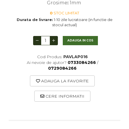
Arhivare
Grosime
:
1mm
Bibliorafturi, Alonje
0
STOC LIMITAT
Ace, Agrafe, Pioneze
Durata de livrare:
1-10 zile lucratoare (in functie de
stocul actual)
Capsatoare, Decapsatoare
Capse pt capsatoare
ADAUGA IN COS
Perforatoare
Adezivi, Benzi adezive
Cod Produs:
PAVLAP016
Ai nevoie de ajutor?
0733084266
/
Cuttere, Foarfeci
0729084266
Ambalare
ADAUGA LA FAVORITE
Stampile
CERE INFORMATII