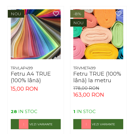
NOU
-8%
NOU
TRVLAP499
TRVMET499
Fetru A4 TRUE
Fetru TRUE (100%
(100% lână)
lână) la metru
15,00 RON
178,00 RON
163,00 RON
28
IN STOC
1
IN STOC
VEZI VARIANTE
VEZI VARIANTE