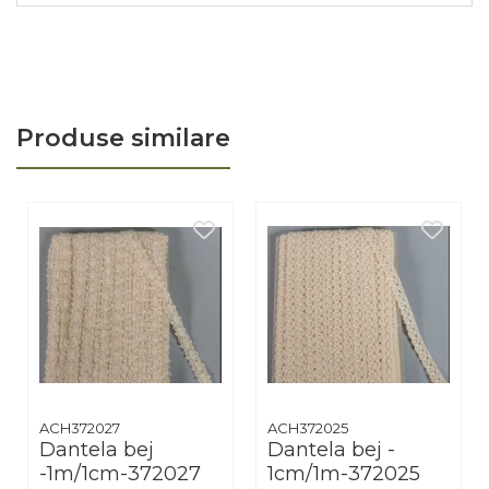
Arhivare
Bibliorafturi, Alonje
Ace, Agrafe, Pioneze
Capsatoare, Decapsatoare
Produse similare
Capse pt capsatoare
Perforatoare
Adezivi, Benzi adezive
Cuttere, Foarfeci
Ambalare
Stampile
ACH372027
ACH372025
Dantela bej
Dantela bej -
-1m/1cm-372027
1cm/1m-372025