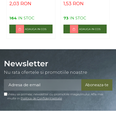
2,03 RON
1,53 RON
164
IN STOC
73
IN STOC
ADAUGA IN COS
ADAUGA IN COS
Newsletter
Nu rata ofertele si promotiile noastre
Vreau sa primesc newsletter cu promotiile magazinului. Afla mai
multe in
Politica de Confidentialitate