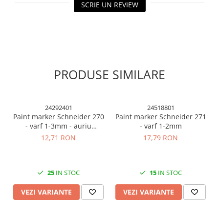
Cuttere, Foarfeci
SCRIE UN REVIEW
Ambalare
Stampile
PRODUSE SIMILARE
24292401
24518801
Paint marker Schneider 270
Paint marker Schneider 271
- varf 1-3mm - auriu
- varf 1-2mm
argintiu si diverse culori
12,71 RON
17,79 RON
25
IN STOC
15
IN STOC
VEZI VARIANTE
VEZI VARIANTE