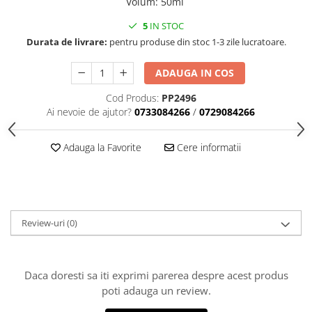
Volum
:
50ml
Accesorii indosariat
Pasta de crapare
Aparate, unelte
Uscatoare
Sticla
Accesorii panouri, table
Pudra cu efect de catifea
5
IN STOC
Cuttere, foarfeci
Carucioare
Ceramica
Baterii, Acumlatori
Pudra minerala
Durata de livrare:
pentru produse din stoc 1-3 zile lucratoare.
Lipit
Dozatoare
Modelaj
Buretiere
Transfer
Modelaj, pictat
ADAUGA IN COS
Polistiren
Caiet mecanic, Clipboard
Scoala & Arta
Perforatoare
Ecusoane
Cod Produs:
PP2496
Coronite
Acuarele
Quilling
Ai nevoie de ajutor?
0733084266
/
0729084266
Mape, Folii plastice
Speciale
Stampile
Panouri, Table
Adauga la Favorite
Cere informatii
Prezentare
Suporturi birou
Arhivare
Bibliorafturi, Alonje
Review-uri
(0)
Ace, Agrafe, Pioneze
Capsatoare, Decapsatoare
Capse pt capsatoare
Daca doresti sa iti exprimi parerea despre acest produs
Perforatoare
poti adauga un review.
Adezivi, Benzi adezive