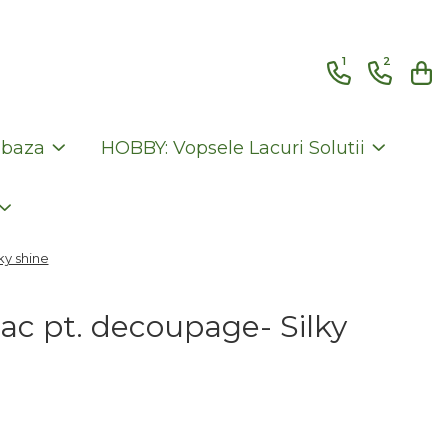
1
2
 baza
HOBBY: Vopsele Lacuri Solutii
ky shine
lac pt. decoupage- Silky