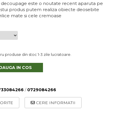
ru decoupage este o noutate recent aparuta pe
cestui produs putem realiza obiecte deosebite
rilice mate si cele cremoase
u produse din stoc 1-3 zile lucratoare.
DAUGA IN COS
733084266
/
0729084266
ORITE
CERE INFORMATII