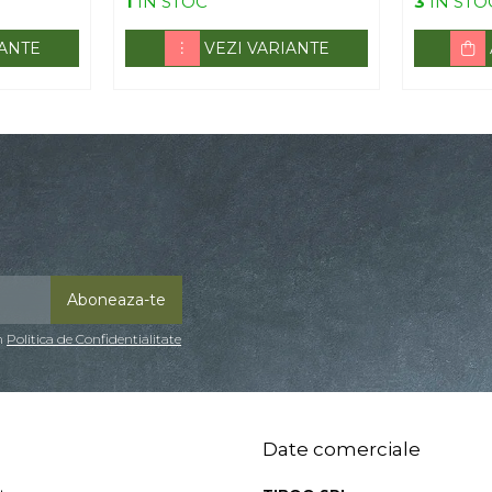
1
IN STOC
3
IN STO
IANTE
VEZI VARIANTE
in
Politica de Confidentialitate
Date comerciale