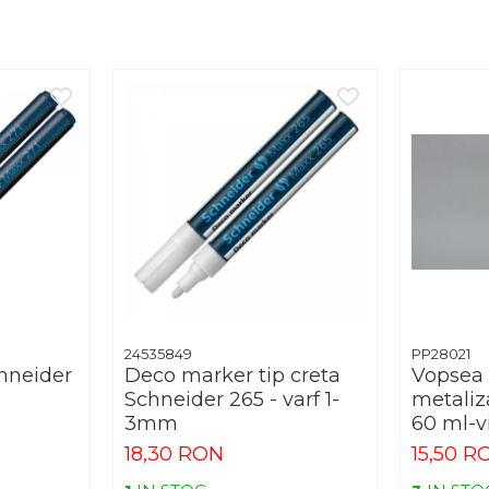
24535849
PP28021
hneider
Deco marker tip creta
Vopsea 
Schneider 265 - varf 1-
metaliz
3mm
60 ml-v
18,30 RON
15,50 R