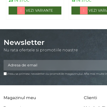
25
IN STOC
15
IN STOC
VEZI VARIANTE
VEZI VAR
Newsletter
Nu rata ofertele si promotiile noastre
Vreau sa primesc newsletter cu promotiile magazinului. Afla mai multe 
Magazinul meu
Clienti