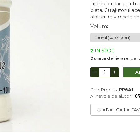
Lipiciul cu lac pent
piata. Cu ajutorul a
alaturi de vopsele ac
Volum
:
2
IN STOC
Durata de livrare:
pentr
A
Cod Produs:
PP641
Ai nevoie de ajutor?
0
ADAUGA LA FAV