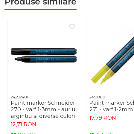
Produse similare
Arhivare
Bibliorafturi, Alonje
Ace, Agrafe, Pioneze
Capsatoare, Decapsatoare
Capse pt capsatoare
Perforatoare
Adezivi, Benzi adezive
Cuttere, Foarfeci
Ambalare
Stampile
24292401
24518801
Paint marker Schneider
Paint marker Sc
270 - varf 1-3mm - auriu
271 - varf 1-2mm
argintiu si diverse culori
17,79 RON
12,71 RON