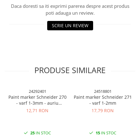
Cuttere, Foarfeci
Daca doresti sa iti exprimi parerea despre acest produs
Ambalare
poti adauga un review.
Stampile
SCRIE UN REVIEW
PRODUSE SIMILARE
24292401
24518801
Paint marker Schneider 270
Paint marker Schneider 271
- varf 1-3mm - auriu
- varf 1-2mm
argintiu si diverse culori
12,71 RON
17,79 RON
25
IN STOC
15
IN STOC