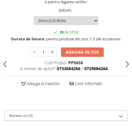
si pentru legarea cartilor.
Accesorii indosariat
Pasta de crapare
Aparate, unelte
Uscatoare
Sticla
Accesorii panouri, table
Pudra cu efect de catifea
Volum
:
Cuttere, foarfeci
Carucioare
Ceramica
Baterii, Acumlatori
Pudra minerala
Lipit
Dozatoare
Modelaj
Buretiere
Transfer
Modelaj, pictat
39
IN STOC
Polistiren
Caiet mecanic, Clipboard
Scoala & Arta
Perforatoare
Durata de livrare:
pentru produse din stoc 1-3 zile lucratoare.
Ecusoane
Coronite
Acuarele
Quilling
Mape, Folii plastice
Speciale
Stampile
ADAUGA IN COS
Panouri, Table
Cod Produs:
PP0658
Prezentare
Ai nevoie de ajutor?
0733084266
/
0729084266
Suporturi birou
Arhivare
Adauga la Favorite
Cere informatii
Bibliorafturi, Alonje
Ace, Agrafe, Pioneze
Capsatoare, Decapsatoare
Capse pt capsatoare
Review-uri
(0)
Perforatoare
Adezivi, Benzi adezive