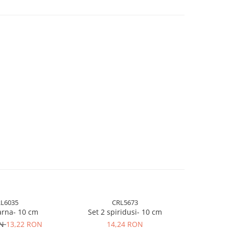
L6035
CRL5673
arna- 10 cm
Set 2 spiridusi- 10 cm
Set 2 in
ON
13,22 RON
14,24 RON