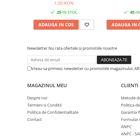
Cuttere, Foarfeci
1,50 RON
Ambalare
25
IN STOC
45
IN
Stampile
ADAUGA IN COS
ADAUGA IN 
Newsletter
Nu rata ofertele si promotiile noastre
Vreau sa primesc newsletter cu promotiile magazinului. Af
MAGAZINUL MEU
CLIENTI
Despre noi
Metode de
Termeni si Conditii
Politica d
Politica de Confidentialitate
Garantia 
Contact
Formular 
ANPC
ANPC - SA