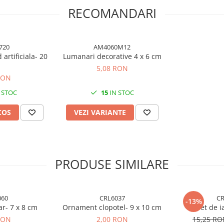
RECOMANDARI
720
AM4060M12
artificiala- 20
Lumanari decorative 4 x 6 cm
5,08 RON
RON
 STOC
15
IN STOC
COS
VEZI VARIANTE
PRODUSE SIMILARE
060
CRL6037
CR
-13%
ar- 7 x 8 cm
Ornament clopotel- 9 x 10 cm
Set de i
RON
2,00 RON
15,25 R