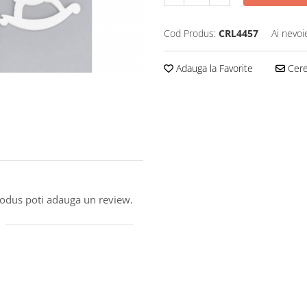
Cod Produs:
CRL4457
Ai nevoi
Adauga la Favorite
Cere 
produs poti adauga un review.