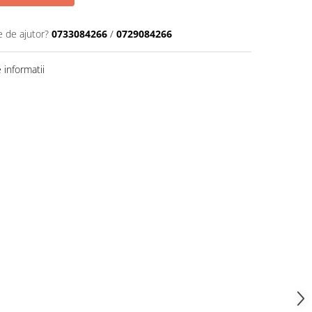
e de ajutor?
0733084266
/
0729084266
informatii