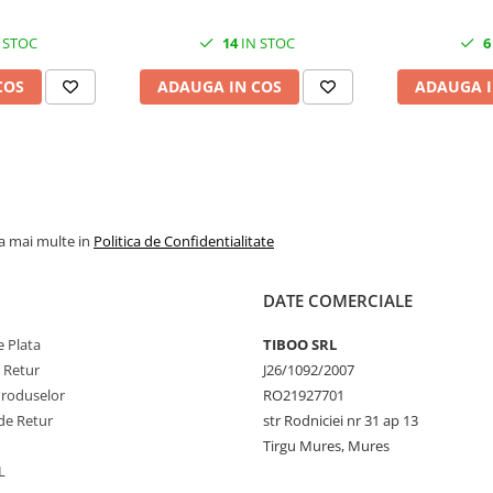
 STOC
14
IN STOC
6
COS
ADAUGA IN COS
ADAUGA I
la mai multe in
Politica de Confidentialitate
DATE COMERCIALE
 Plata
TIBOO SRL
e Retur
J26/1092/2007
Produselor
RO21927701
de Retur
str Rodniciei nr 31 ap 13
Tirgu Mures, Mures
L