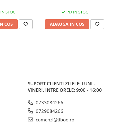
IN STOC
17
IN STOC
N COS
ADAUGA IN COS
ADAUG
SUPORT CLIENTI
ZILELE: LUNI -
VINERI, INTRE ORELE: 9:00 - 16:00
0733084266
0729084266
comenzi@tiboo.ro