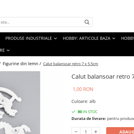
PRODUSE INDUSTRIALE
HOBBY: ARTICOLE BAZA
HOBBY
RE
/
Figurine din lemn /
Calut balansoar retro 7 x 5.5cm
Calut balansoar retro 
1,00 RON
Culoare
:
alb
80
IN STOC
Durata de livrare:
pentru produse 
ADAUG