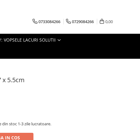
0733084266
0729084266
0,00
: VOPSELE LACURI SOLUTII
7 x 5.5cm
din stoc 1-3 zile lucratoare.
A IN COS