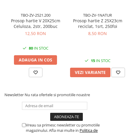
Cuttere, Foarfeci
Ambalare
TBO-ZV-2521.200
TBO-ZV-1NATUR
Stampile
Prosop hartie V 20X25cm
Prosop hartie Z 25X23cm
Celuloza, 2str, 200buc
reciclat, 1srt, 250foi
12,50 RON
8,50 RON
80
IN STOC
ADAUGA IN COS
15
IN STOC
VEZI VARIANTE
Newsletter
Nu rata ofertele si promotiile noastre
Vreau sa primesc newsletter cu promotiile
magazinului. Afla mai multe in
Politica de