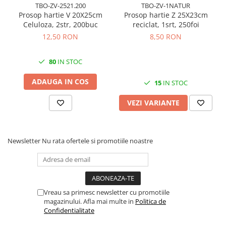
Cuttere, Foarfeci
TBO-ZV-2521.200
TBO-ZV-1NATUR
Prosop hartie V 20X25cm
Prosop hartie Z 25X23cm
Ambalare
Celuloza, 2str, 200buc
reciclat, 1srt, 250foi
Stampile
12,50 RON
8,50 RON
80
IN STOC
ADAUGA IN COS
15
IN STOC
VEZI VARIANTE
Newsletter
Nu rata ofertele si promotiile noastre
Vreau sa primesc newsletter cu promotiile
magazinului. Afla mai multe in
Politica de
Confidentialitate