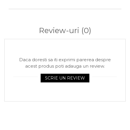
Arhivare
Bibliorafturi, Alonje
Ace, Agrafe, Pioneze
Review-uri
(0)
Capsatoare, Decapsatoare
Capse pt capsatoare
Perforatoare
Adezivi, Benzi adezive
Daca doresti sa iti exprimi parerea despre
Cuttere, Foarfeci
acest produs poti adauga un review.
Ambalare
SCRIE UN REVIEW
Stampile