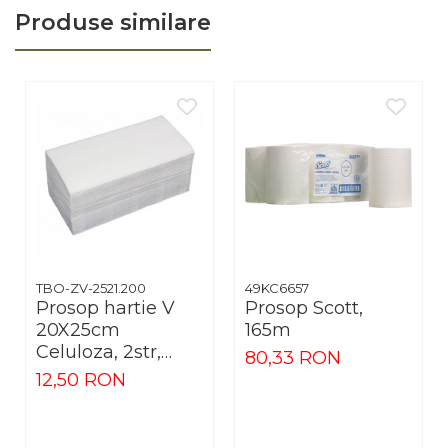
Produse similare
TBO-ZV-2521.200
49KC6657
Prosop hartie V
Prosop Scott,
20X25cm
165m
Celuloza, 2str,
80,33 RON
200buc
12,50 RON