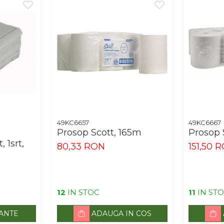
49KC6657
49KC6667
Prosop Scott, 165m
Prosop 
 1srt,
80,33 RON
151,50 
12
IN STOC
11
IN ST
IANTE
ADAUGA IN COS