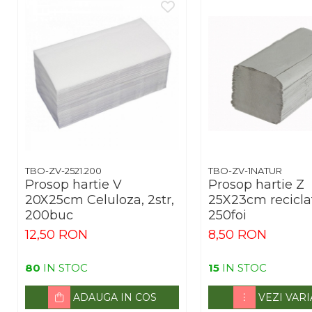
Arhivare
Bibliorafturi, Alonje
Ace, Agrafe, Pioneze
Capsatoare, Decapsatoare
Capse pt capsatoare
Perforatoare
Adezivi, Benzi adezive
Cuttere, Foarfeci
TBO-ZV-2521.200
TBO-ZV-1NATUR
Ambalare
Prosop hartie V
Prosop hartie Z
Stampile
20X25cm Celuloza, 2str,
25X23cm reciclat,
200buc
250foi
12,50 RON
8,50 RON
80
IN STOC
15
IN STOC
ADAUGA IN COS
VEZI VAR