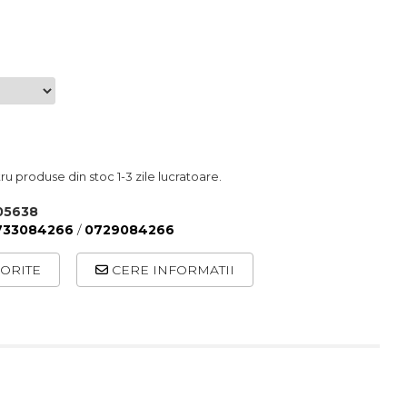
u produse din stoc 1-3 zile lucratoare.
05638
733084266
/
0729084266
ORITE
CERE INFORMATII