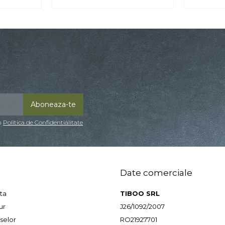
in
Politica de Confidentialitate
Date comerciale
ta
TIBOO SRL
ur
J26/1092/2007
selor
RO21927701