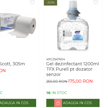
-30%
49GJ547604
Scott, 305m
Gel dezinfectant 1200ml
TFX Purell pt dozator
RON
senzor
175,00 RON
250,00 RON
OC
16
IN STOC
ADAUGA IN COS
ADAUGA IN COS