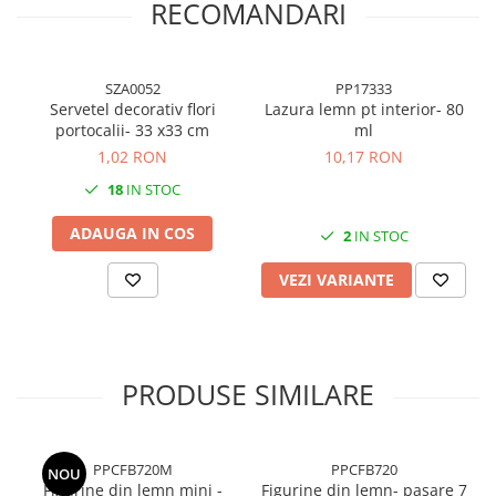
RECOMANDARI
Cuttere, Foarfeci
Ambalare
Stampile
SZA0052
PP17333
Servetel decorativ flori
Lazura lemn pt interior- 80
portocalii- 33 x33 cm
ml
1,02 RON
10,17 RON
18
IN STOC
ADAUGA IN COS
2
IN STOC
VEZI VARIANTE
PRODUSE SIMILARE
PPCFB720M
PPCFB720
NOU
Figurine din lemn mini -
Figurine din lemn- pasare 7