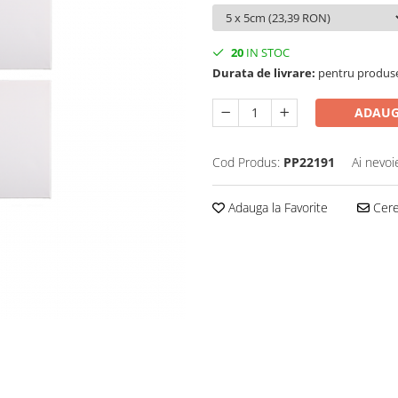
20
IN STOC
Durata de livrare:
pentru produse 
ADAUG
Cod Produs:
PP22191
Ai nevoi
Adauga la Favorite
Cere 