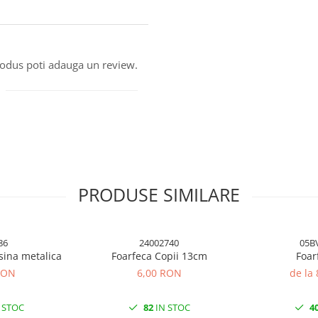
produs poti adauga un review.
PRODUSE SIMILARE
86
24002740
05B
sina metalica
Foarfeca Copii 13cm
Foar
RON
6,00 RON
de la
 STOC
82
IN STOC
4