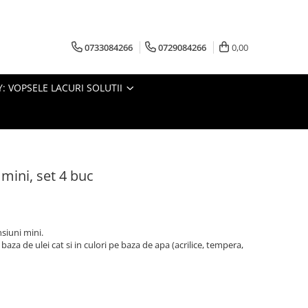
0733084266
0729084266
0,00
: VOPSELE LACURI SOLUTII
mini, set 4 buc
siuni mini.
pe baza de ulei cat si in culori pe baza de apa (acrilice, tempera,