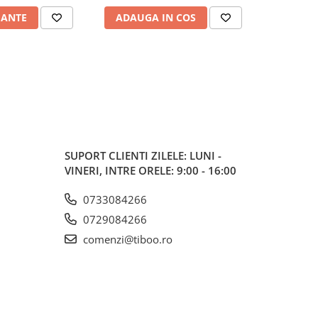
IANTE
ADAUGA IN COS
ADAUG
SUPORT CLIENTI
ZILELE: LUNI -
VINERI, INTRE ORELE: 9:00 - 16:00
0733084266
0729084266
comenzi@tiboo.ro