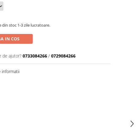
din stoc 1-3 zile lucratoare.
A IN COS
e de ajutor?
0733084266
/
0729084266
informatii