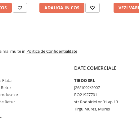
COS
ADAUGA IN COS
VEZI VAR
la mai multe in
Politica de Confidentialitate
DATE COMERCIALE
 Plata
TIBOO SRL
e Retur
J26/1092/2007
Produselor
RO21927701
de Retur
str Rodniciei nr 31 ap 13
Tirgu Mures, Mures
L