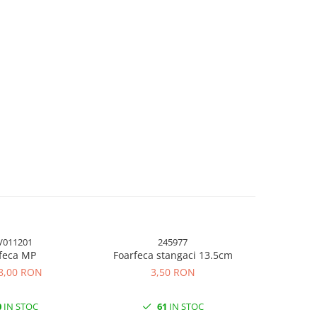
V011201
245977
-43%
feca MP
Foarfeca stangaci 13.5cm
Adeziv univ
 8,00 RON
3,50 RON
14,2
0
IN STOC
61
IN STOC