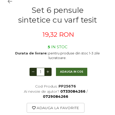
Markere Evidentiatoare
Lavoare
Ata si Fire
Dizolvanti
Sfoara, Panza
Set 6 pensule
Organizare
Maini
Sfoara, Franghie
Gel lucios
Adezivi
sintetice cu varf tesit
Aparate de birou
Pardoseli
Sacose
Lacuri finisaj
Ambalare
Echipamente
Accesorii de birou
Diverse
Lacuri speciale
Globuri din plastic
19,32 RON
Sticla
Aparate, unelte
Accesorii indosariat
Uscatoare
Pasta de crapare
Ceramica
Accesorii panouri, table
Carucioare
Pudra cu efect de catifea
Cuttere, foarfeci
5
IN STOC
Modelaj
Baterii, Acumlatori
Dozatoare
Pudra minerala
Lipit
Durata de livrare:
pentru produse din stoc 1-3 zile
lucratoare.
Polistiren
Buretiere
Transfer
Modelaj, pictat
Coronite
Scoala & Arta
Caiet mecanic, Clipboard
Perforatoare
ADAUGA IN COS
Ecusoane
Acuarele
Quilling
Mape, Folii plastice
Speciale
Stampile
Cod Produs:
PP25676
Ai nevoie de ajutor?
0733084266
/
Panouri, Table
0729084266
Prezentare
ADAUGA LA FAVORITE
Suporturi birou