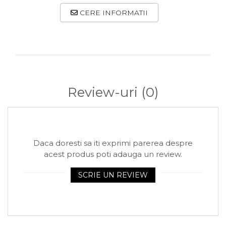
Arhivare
CERE INFORMATII
Bibliorafturi, Alonje
Ace, Agrafe, Pioneze
Capsatoare, Decapsatoare
Capse pt capsatoare
Perforatoare
Review-uri
(0)
Adezivi, Benzi adezive
Cuttere, Foarfeci
Ambalare
Daca doresti sa iti exprimi parerea despre
Stampile
acest produs poti adauga un review.
SCRIE UN REVIEW