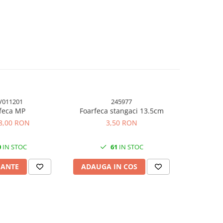
V011201
245977
-43%
feca MP
Foarfeca stangaci 13.5cm
Adeziv univ
 8,00 RON
3,50 RON
14,2
0
IN STOC
61
IN STOC
IANTE
ADAUGA IN COS
ADAUG