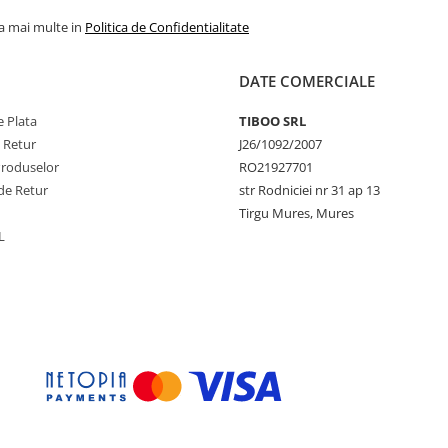
la mai multe in
Politica de Confidentialitate
DATE COMERCIALE
 Plata
TIBOO SRL
e Retur
J26/1092/2007
Produselor
RO21927701
de Retur
str Rodniciei nr 31 ap 13
Tirgu Mures, Mures
L