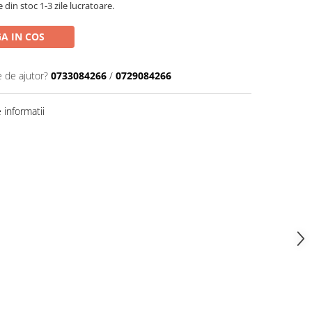
din stoc 1-3 zile lucratoare.
A IN COS
e de ajutor?
0733084266
/
0729084266
informatii