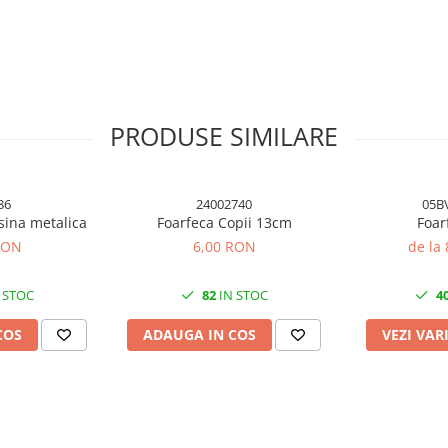
PRODUSE SIMILARE
86
24002740
05B
sina metalica
Foarfeca Copii 13cm
Foar
RON
6,00 RON
de la
 STOC
82
IN STOC
4
COS
ADAUGA IN COS
VEZI VAR