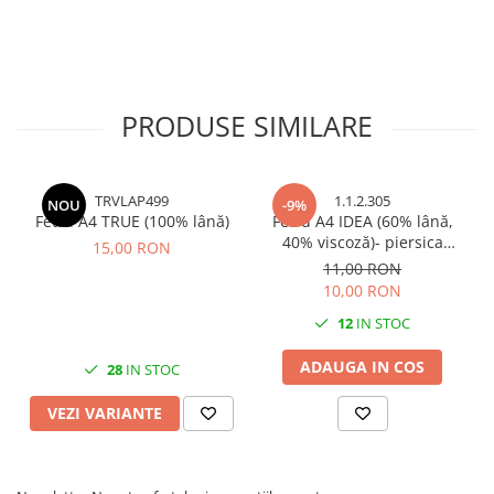
Cuttere, Foarfeci
Ambalare
Stampile
PRODUSE SIMILARE
TRVLAP499
1.1.2.305
NOU
-9%
Fetru A4 TRUE (100% lână)
Fetru A4 IDEA (60% lână,
40% viscoză)- piersica
15,00 RON
melange
11,00 RON
10,00 RON
12
IN STOC
ADAUGA IN COS
28
IN STOC
VEZI VARIANTE