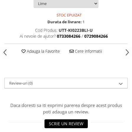
Accesorii indosariat
Pasta de crapare
Aparate, unelte
Uscatoare
Sticla
Accesorii panouri, table
Pudra cu efect de catifea
Cuttere, foarfeci
Carucioare
Ceramica
STOC EPUIZAT
Baterii, Acumlatori
Pudra minerala
Lipit
Dozatoare
Durata de livrare:
1
Modelaj
Buretiere
Transfer
Modelaj, pictat
Cod Produs:
UTT-KI0223BLI-U
Polistiren
Caiet mecanic, Clipboard
Scoala & Arta
Perforatoare
Ai nevoie de ajutor?
0733084266
/
0729084266
Ecusoane
Coronite
Acuarele
Quilling
Mape, Folii plastice
Speciale
Stampile
Adauga la Favorite
Cere informatii
Panouri, Table
Prezentare
Suporturi birou
Arhivare
Review-uri
(0)
Bibliorafturi, Alonje
Ace, Agrafe, Pioneze
Capsatoare, Decapsatoare
Daca doresti sa iti exprimi parerea despre acest produs
Capse pt capsatoare
poti adauga un review.
Perforatoare
SCRIE UN REVIEW
Adezivi, Benzi adezive