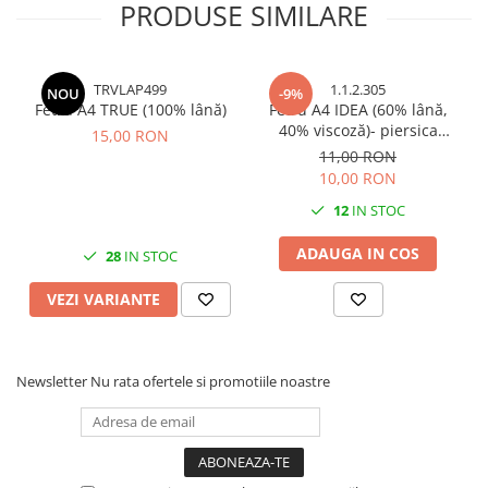
Cuttere, Foarfeci
PRODUSE SIMILARE
Ambalare
Stampile
TRVLAP499
1.1.2.305
NOU
-9%
Fetru A4 TRUE (100% lână)
Fetru A4 IDEA (60% lână,
40% viscoză)- piersica
15,00 RON
melange
11,00 RON
10,00 RON
12
IN STOC
ADAUGA IN COS
28
IN STOC
VEZI VARIANTE
Newsletter
Nu rata ofertele si promotiile noastre