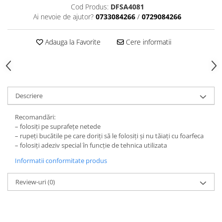
Accesorii indosariat
Pasta de crapare
Aparate, unelte
Cod Produs:
DFSA4081
Uscatoare
Sticla
Accesorii panouri, table
Pudra cu efect de catifea
Ai nevoie de ajutor?
0733084266
/
0729084266
Cuttere, foarfeci
Carucioare
Ceramica
Baterii, Acumlatori
Pudra minerala
Lipit
Dozatoare
Modelaj
Adauga la Favorite
Cere informatii
Buretiere
Transfer
Modelaj, pictat
Polistiren
Caiet mecanic, Clipboard
Scoala & Arta
Perforatoare
Ecusoane
Coronite
Acuarele
Quilling
Mape, Folii plastice
Speciale
Stampile
Panouri, Table
Descriere
Prezentare
Recomandări:
Suporturi birou
– folosiți pe suprafețe netede
Arhivare
– rupeți bucătile pe care doriți să le folosiți și nu tăiați cu foarfeca
– folosiți adeziv special în funcție de tehnica utilizata
Bibliorafturi, Alonje
Ace, Agrafe, Pioneze
Informatii conformitate produs
Capsatoare, Decapsatoare
Review-uri
(0)
Capse pt capsatoare
Perforatoare
Adezivi, Benzi adezive