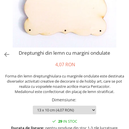
Figurine din spuma
Pixuri simple
Ceaiuri Pliculete
Fetru si Lana
Decor email
Dantela
Plante artificiale
Pixuri gel, Rollere
Ceaiuri Premium
Grunduri
Figurine din fetru
Fetru A4 60%-40%
Primavara
Pixuri metalice
Cafele, Dulciuri
Lazura, bait
Figurine din lemn
Fetru Metraj 60%-40%
Linere, Stilouri
Unelte
Media Ink
Margele
Alte accesorii
Fetru 100%
Mine, Rezerve
Sticla si portelan
Modelare, turnare
Articole creative
Manere, cozi
Fetru THERMO 90%-10%
Creioane, Ascutitoare
Textile
Ochisori mobili
Figurine
Maturi, Farase
Lana pieptanata
Creioane mecanice
Textile si piele
Pom-pom
Figurine din fetru
Perii, pamatufuri
Diverse Lana
Dreptunghi din lemn cu margini ondulate
Creioane color, Carioci
Lacuri si solutii
Sabloane
Figurine din lemn
Spalare geamuri
Accesorii pt lana
Lineare, Compasuri
Sarma plusata
Oua din polistiren
Suport mop
Fetru sintetic
Pasta ceara
4,07 RON
Radiere, Corectura
Scoici
Solutii
Confectionare ceasuri
3D
Forma din lemn dreptunghiulara cu marginile ondulate este destinata
Markere Permanente, CD
Alte accesorii
Adezivi
Geamuri, Mobilier
Accesorii ceasuri
diverselor activitati creative de decorare si de hobby art, care se pot
Markere Tabla, Flipchart
Aurire, antichizare
Plante uscate
realiza cu vopselele noastre acrilice marca Pentacolor.
Bucatarii
Mecanisme
Medalionul este confectionat din placaj de lemn stratificat.
Markere Speciale
Diverse
Magneti
Dezinfectanti
Textil
Markere Evidentiatoare
Dimensiune
:
Dizolvanti
Sfoara, Panza
Lavoare
Ata si Fire
Organizare
Gel lucios
Adezivi
Maini
Sfoara, Franghie
Aparate de birou
Lacuri finisaj
Ambalare
Pardoseli
Sacose
29
IN STOC
Accesorii de birou
Lacuri speciale
Globuri din plastic
Echipamente
Diverse
Durata de livrare:
pentru produse din stoc 1-3 zile lucratoare.