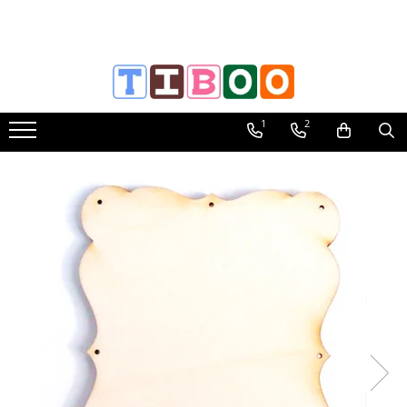
Papetarie & Birotica
Curatenie & Igiena
Produse Industriale
HOBBY: Articole baza
HOBBY: Vopsele Lacuri Solutii
HOBBY: Unelte & Accesorii
HOBBY: Sezoniere
Hartie, carton
Consumabile
Cuttere Solingen
Lemn
Vopsele Acrilice
Accesorii bijuterii
Craciun
1
2
Hartie si Carton
Saci menajeri
SecuNorm
Accesorii lemn
Cremoase Metalice
Ace
Figurine
Plicuri
Cosuri gunoi
SecuMax
Cutii lemn
Cremoase
Baza pentru brosa
Hartie de orez
Dosare carton
Odorizante
SecuPro
Diverse lemn
Cremoase mate
Capace
Servetele
Caiete, Coperti
Consumabile diverse
Trimmex
Placi lemn
Decorative
Capete snur
Matrite 3D
Notesuri Neadezive
Hartie igienica
Argentax
Hartie, carton
Lucioase
Charmuri
Benzi decorative, panglici
Notesuri Adezive Post-It
Lavete, bureti
Grafix
Mate
Inchizatoare
Lumanari
Plasa din carton
Indexuri
Manusi, Masti
Scrapex
Metalizata Delicate
Tortite
Globuri
Cutii
Set Notes, Index
Mopuri, Raclete
Detectabile (MDP)
Metalizata Glamour
Zale
Accesorii
Hartii speciale
Suporturi din carton
Prosop pliat V,Z
Lame, Accesorii
Metalizate
Accesorii hobby
Autocolante
Origami
Etichetare
Role hartie
Tabla si magnetice
Autocolante pt. fereastra
Lame, rezerve
Quilling
Diverse
Tipizate si formulare
Protocol
Vopsele specifice
Figurine din fetru
Accesorii
Servetele
Feronerie mini
Instrumente
Figurine din lemn
Ceaiuri Vrac
Lame Cutter-Plottere
Servetele hartie de orez
Acuarela lichida
Benzi decorative