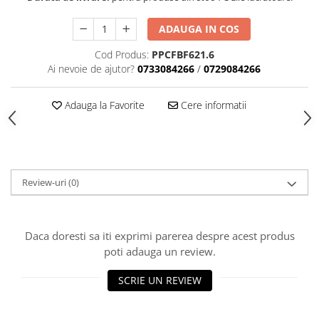
Accesorii indosariat
Pasta de crapare
Aparate, unelte
Uscatoare
Sticla
Accesorii panouri, table
Pudra cu efect de catifea
Cuttere, foarfeci
ADAUGA IN COS
Carucioare
Ceramica
Baterii, Acumlatori
Pudra minerala
Lipit
Dozatoare
Cod Produs:
PPCFBF621.6
Modelaj
Buretiere
Transfer
Modelaj, pictat
Ai nevoie de ajutor?
0733084266
/
0729084266
Polistiren
Caiet mecanic, Clipboard
Scoala & Arta
Perforatoare
Ecusoane
Coronite
Acuarele
Quilling
Adauga la Favorite
Cere informatii
Mape, Folii plastice
Speciale
Stampile
Panouri, Table
Prezentare
Suporturi birou
Review-uri
(0)
Arhivare
Bibliorafturi, Alonje
Ace, Agrafe, Pioneze
Daca doresti sa iti exprimi parerea despre acest produs
Capsatoare, Decapsatoare
poti adauga un review.
Capse pt capsatoare
SCRIE UN REVIEW
Perforatoare
Adezivi, Benzi adezive