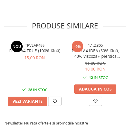
Cuttere, Foarfeci
Ambalare
Stampile
PRODUSE SIMILARE
TRVLAP499
1.1.2.305
NOU
-9%
Fetru A4 TRUE (100% lână)
Fetru A4 IDEA (60% lână,
40% viscoză)- piersica
15,00 RON
melange
11,00 RON
10,00 RON
12
IN STOC
ADAUGA IN COS
28
IN STOC
VEZI VARIANTE
Newsletter
Nu rata ofertele si promotiile noastre